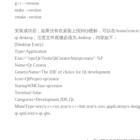
g++ --version
make --version
cmake -version
安装成功后，如果没有在桌面上找到Qt图标，可以在/home/icmcu/.loc
qt.desktop，注意文件尾缀必须为.desktop，内容如下：
[Desktop Entry]
Type=Application
Exec="/opt/Qt/Tools/QtCreator/bin/qtcreator" %F
Name=Qt Creator
GenericName=The IDE of choice for Qt development.
Icon=QtProject-qtcreator
StartupWMClass=qtcreator
Terminal=false
Categories=Development;IDE;Qt;
MimeType=text/x-c++src;text/x-c++hdr;text/x-xsrc;application/x-design
qt.qml;text/x-qt.qbs;